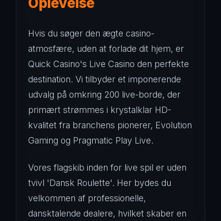
Oplevelse
Hvis du søger den ægte casino-
atmosfære, uden at forlade dit hjem, er
Quick Casino's Live Casino den perfekte
destination. Vi tilbyder et imponerende
udvalg på omkring 200 live-borde, der
primært strømmes i krystalklar HD-
kvalitet fra branchens pionerer, Evolution
Gaming og Pragmatic Play Live.
Vores flagskib inden for live spil er uden
tvivl 'Dansk Roulette'. Her bydes du
velkommen af professionelle,
dansktalende dealere, hvilket skaber en