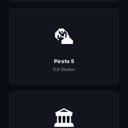
🦜
Pirots 5
ELK Studios
🏛️