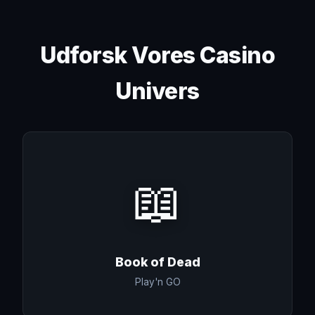
Udforsk Vores Casino
Univers
📖
Book of Dead
Play'n GO