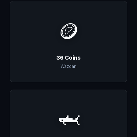
🪙
36 Coins
Wazdan
🦈