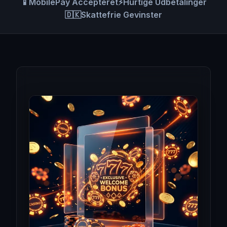
📱
MobilePay Accepteret
⚡
Hurtige Udbetalinger
🇩🇰
Skattefrie Gevinster