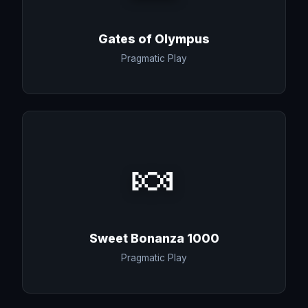
Gates of Olympus
Pragmatic Play
🍬
Sweet Bonanza 1000
Pragmatic Play