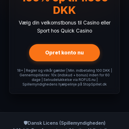
DKK
Vælg din velkomstbonus til Casino eller
Sport hos Quick Casino
Opret konto nu
18+ | Regler og vilkår gælder | Min. indbetaling 100 DKK |
Gennemspilskrav: 10x (indskud + bonus) inden for 60
dage | Selvudelukkelse via ROFUS.nu |
Spillemyndighedens hjælpelinje på StopSpillet.dk
🛡️
Dansk Licens (Spillemyndigheden)