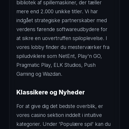
bibliotek af spillemaskiner, der tæller
mere end 2.000 unikke titler. Vi har
indgået strategiske partnerskaber med
verdens førende softwareudbydere for
at sikre en uovertruffen spiloplevelse. I
vores lobby finder du mesterværker fra
spiludviklere som NetEnt, Play'n GO,
Pragmatic Play, ELK Studios, Push
Gaming og Wazdan.
Klassikere og Nyheder
For at give dig det bedste overblik, er
vores casino sektion inddelt i intuitive
kategorier. Under 'Populære spil' kan du