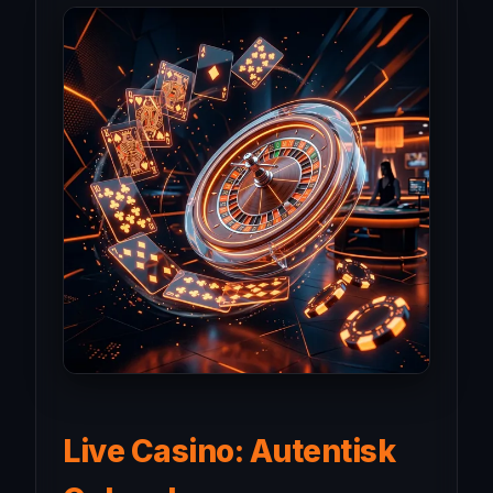
Live Casino: Autentisk