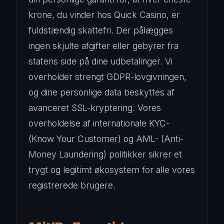
krone, du vinder hos Quick Casino, er
fuldstændig skattefri. Der pålægges
ingen skjulte afgifter eller gebyrer fra
statens side på dine udbetalinger. Vi
overholder strengt GDPR-lovgivningen,
og dine personlige data beskyttes af
avanceret SSL-kryptering. Vores
overholdelse af internationale KYC-
(Know Your Customer) og AML- (Anti-
Money Laundering) politikker sikrer et
trygt og legitimt økosystem for alle vores
registrerede brugere.