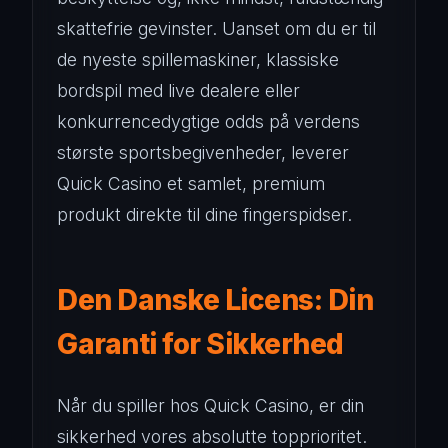
skattefrie gevinster. Uanset om du er til
de nyeste spillemaskiner, klassiske
bordspil med live dealere eller
konkurrencedygtige odds på verdens
største sportsbegivenheder, leverer
Quick Casino et samlet, premium
produkt direkte til dine fingerspidser.
Den Danske Licens: Din
Garanti for Sikkerhed
Når du spiller hos Quick Casino, er din
sikkerhed vores absolutte topprioritet.