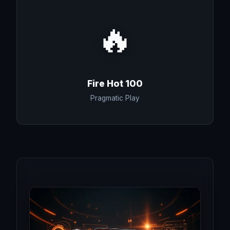
🔥
Fire Hot 100
Pragmatic Play