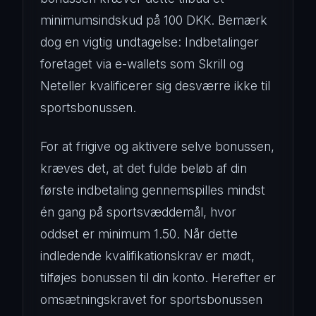
minimumsindskud på 100 DKK. Bemærk
dog en vigtig undtagelse: Indbetalinger
foretaget via e-wallets som Skrill og
Neteller kvalificerer sig desværre ikke til
sportsbonussen.
For at frigive og aktivere selve bonussen,
kræves det, at det fulde beløb af din
første indbetaling gennemspilles mindst
én gang på sportsvæddemål, hvor
oddset er minimum 1.50. Når dette
indledende kvalifikationskrav er mødt,
tilføjes bonussen til din konto. Herefter er
omsætningskravet for sportsbonussen